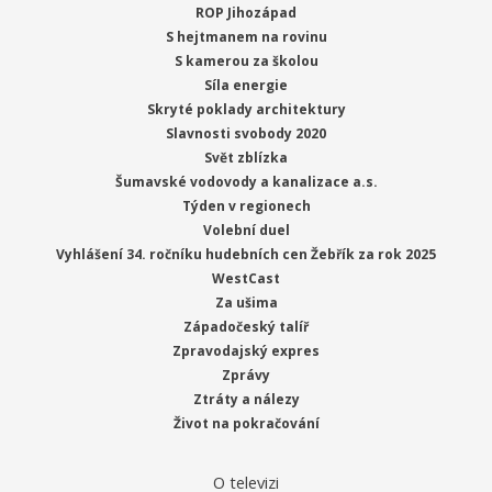
ROP Jihozápad
S hejtmanem na rovinu
S kamerou za školou
Síla energie
Skryté poklady architektury
Slavnosti svobody 2020
Svět zblízka
Šumavské vodovody a kanalizace a.s.
Týden v regionech
Volební duel
Vyhlášení 34. ročníku hudebních cen Žebřík za rok 2025
WestCast
Za ušima
Západočeský talíř
Zpravodajský expres
Zprávy
Ztráty a nálezy
Život na pokračování
O televizi