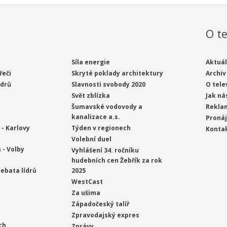
O te
Síla energie
Aktuál
řeči
Skryté poklady architektury
Archiv
ídrů
Slavnosti svobody 2020
O tele
Svět zblízka
Jak ná
Šumavské vodovody a
Rekla
kanalizace a.s.
Proná
- Karlovy
Týden v regionech
Konta
Volební duel
 - Volby
Vyhlášení 34. ročníku
hudebních cen Žebřík za rok
ebata lídrů
2025
WestCast
Za ušima
Západočeský talíř
Zpravodajský expres
ch
Zprávy