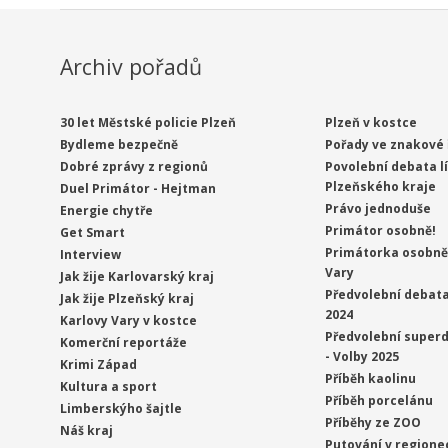
Archiv pořadů
30 let Městské policie Plzeň
Plzeň v kostce
Bydleme bezpečně
Pořady ve znakové 
Dobré zprávy z regionů
Povolební debata l
Plzeňského kraje
Duel Primátor - Hejtman
Právo jednoduše
Energie chytře
Primátor osobně!
Get Smart
Primátorka osobně 
Interview
Vary
Jak žije Karlovarský kraj
Předvolební debata
Jak žije Plzeňský kraj
2024
Karlovy Vary v kostce
Předvolební superd
Komerční reportáže
- Volby 2025
Krimi Západ
Příběh kaolinu
Kultura a sport
Příběh porcelánu
Limberskýho šajtle
Příběhy ze ZOO
Náš kraj
Putování v regione