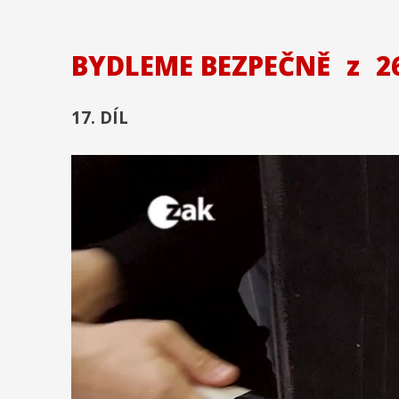
BYDLEME BEZPEČNĚ
z
26
17. DÍL