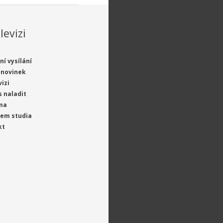
levizi
ní vysílání
 novinek
vizi
s naladit
ma
jem studia
kt