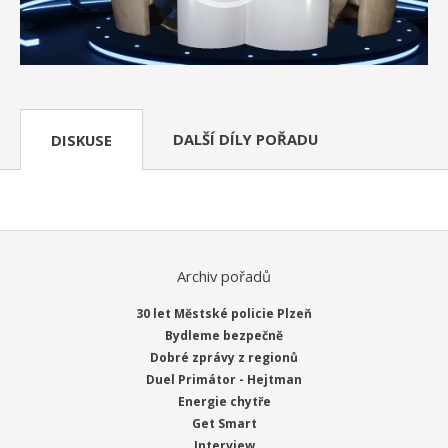
DALŠÍ DÍLY POŘADU
DISKUSE
Archiv pořadů
30 let Městské policie Plzeň
Bydleme bezpečně
Dobré zprávy z regionů
Duel Primátor - Hejtman
Energie chytře
Get Smart
Interview