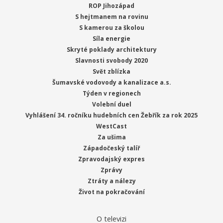
ROP Jihozápad
S hejtmanem na rovinu
S kamerou za školou
Síla energie
Skryté poklady architektury
Slavnosti svobody 2020
Svět zblízka
Šumavské vodovody a kanalizace a.s.
Týden v regionech
Volební duel
Vyhlášení 34. ročníku hudebních cen Žebřík za rok 2025
WestCast
Za ušima
Západočeský talíř
Zpravodajský expres
Zprávy
Ztráty a nálezy
Život na pokračování
O televizi