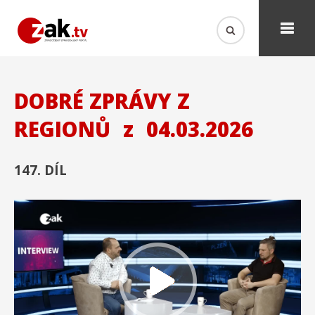
DOBRÉ ZPRÁVY Z
REGIONŮ
z
04.03.2026
147. DÍL