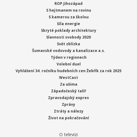
ROP Jihozápad
S hejtmanem na rovinu
S kamerou za školou
Síla energie
Skryté poklady architektury
Slavnosti svobody 2020
Svět zblízka
Šumavské vodovody a kanalizace a.s.
Týden v regionech
Volební duel
Vyhlášení 34. ročníku hudebních cen Žebřík za rok 2025
WestCast
Za ušima
Západočeský talíř
Zpravodajský expres
Zprávy
Ztráty a nálezy
Život na pokračování
O televizi