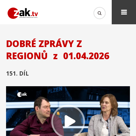
DOBRÉ ZPRÁVY Z
REGIONŮ
z
01.04.2026
151. DÍL