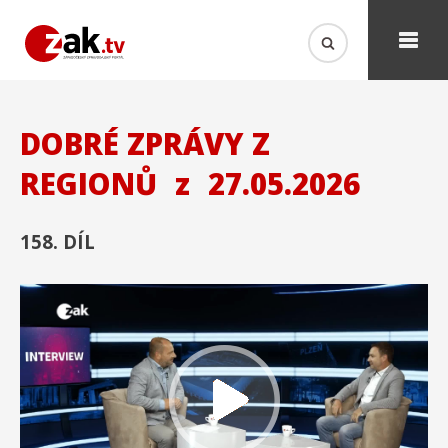
DOBRÉ ZPRÁVY Z
REGIONŮ
z
27.05.2026
158. DÍL