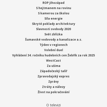
ROP Jihozápad
S hejtmanem na rovinu
S kamerou za školou
Síla energie
Skryté poklady architektury
Slavnosti svobody 2020
Svět zblízka
Šumavské vodovody a kanalizace a.s.
Týden v regionech
Volební duel
Vyhlášení 34. ročníku hudebních cen Žebřík za rok 2025
WestCast
Za ušima
Západočeský talíř
Zpravodajský expres
Zprávy
Ztráty a nálezy
Život na pokračování
O televizi