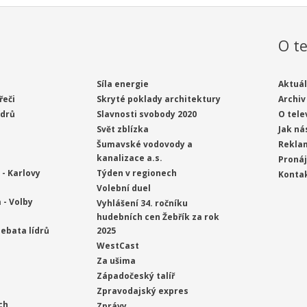
O te
Síla energie
Aktuál
řeči
Skryté poklady architektury
Archiv
ídrů
Slavnosti svobody 2020
O tele
Svět zblízka
Jak ná
Šumavské vodovody a
Rekla
kanalizace a.s.
Proná
- Karlovy
Týden v regionech
Konta
Volební duel
 - Volby
Vyhlášení 34. ročníku
hudebních cen Žebřík za rok
ebata lídrů
2025
WestCast
Za ušima
Západočeský talíř
Zpravodajský expres
ch
Zprávy