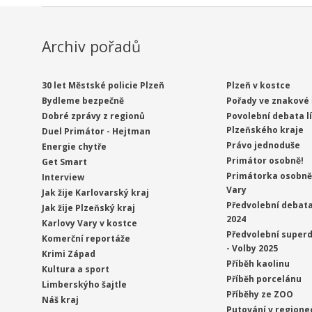
Archiv pořadů
30 let Městské policie Plzeň
Plzeň v kostce
Bydleme bezpečně
Pořady ve znakové 
Dobré zprávy z regionů
Povolební debata l
Plzeňského kraje
Duel Primátor - Hejtman
Právo jednoduše
Energie chytře
Primátor osobně!
Get Smart
Primátorka osobně 
Interview
Vary
Jak žije Karlovarský kraj
Předvolební debata
Jak žije Plzeňský kraj
2024
Karlovy Vary v kostce
Předvolební superd
Komerční reportáže
- Volby 2025
Krimi Západ
Příběh kaolinu
Kultura a sport
Příběh porcelánu
Limberskýho šajtle
Příběhy ze ZOO
Náš kraj
Putování v regione