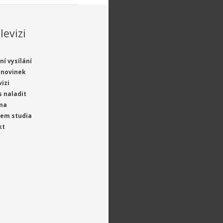
levizi
ní vysílání
 novinek
vizi
s naladit
ma
jem studia
kt