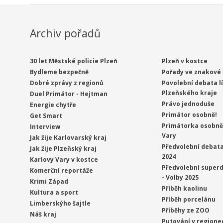
Archiv pořadů
30 let Městské policie Plzeň
Plzeň v kostce
Bydleme bezpečně
Pořady ve znakové 
Dobré zprávy z regionů
Povolební debata l
Plzeňského kraje
Duel Primátor - Hejtman
Právo jednoduše
Energie chytře
Primátor osobně!
Get Smart
Primátorka osobně 
Interview
Vary
Jak žije Karlovarský kraj
Předvolební debata
Jak žije Plzeňský kraj
2024
Karlovy Vary v kostce
Předvolební superd
Komerční reportáže
- Volby 2025
Krimi Západ
Příběh kaolinu
Kultura a sport
Příběh porcelánu
Limberskýho šajtle
Příběhy ze ZOO
Náš kraj
Putování v regione