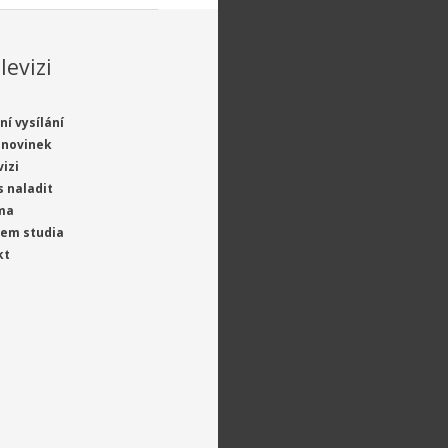
levizi
ní vysílání
 novinek
vizi
s naladit
ma
jem studia
kt