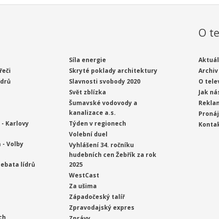
O te
Síla energie
Aktuál
řeči
Skryté poklady architektury
Archiv
ídrů
Slavnosti svobody 2020
O tele
Svět zblízka
Jak ná
Šumavské vodovody a
Rekla
kanalizace a.s.
Proná
- Karlovy
Týden v regionech
Konta
Volební duel
 - Volby
Vyhlášení 34. ročníku
hudebních cen Žebřík za rok
ebata lídrů
2025
WestCast
Za ušima
Západočeský talíř
Zpravodajský expres
ch
Zprávy