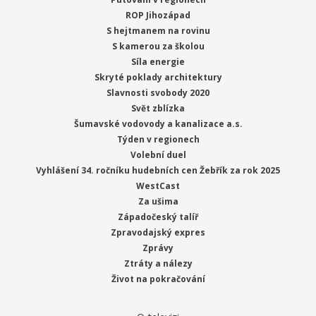
ROP Jihozápad
S hejtmanem na rovinu
S kamerou za školou
Síla energie
Skryté poklady architektury
Slavnosti svobody 2020
Svět zblízka
Šumavské vodovody a kanalizace a.s.
Týden v regionech
Volební duel
Vyhlášení 34. ročníku hudebních cen Žebřík za rok 2025
WestCast
Za ušima
Západočeský talíř
Zpravodajský expres
Zprávy
Ztráty a nálezy
Život na pokračování