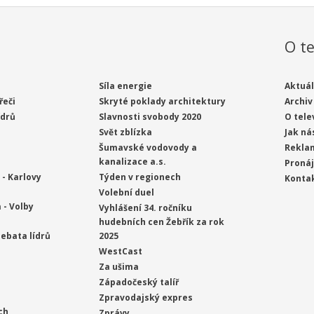
O te
Síla energie
Aktuál
řeči
Skryté poklady architektury
Archiv
ídrů
Slavnosti svobody 2020
O tele
Svět zblízka
Jak ná
Šumavské vodovody a
Rekla
kanalizace a.s.
Proná
- Karlovy
Týden v regionech
Konta
Volební duel
 - Volby
Vyhlášení 34. ročníku
hudebních cen Žebřík za rok
ebata lídrů
2025
WestCast
Za ušima
Západočeský talíř
Zpravodajský expres
ch
Zprávy