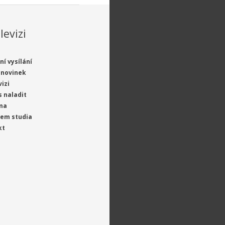
levizi
ní vysílání
 novinek
vizi
s naladit
ma
jem studia
kt