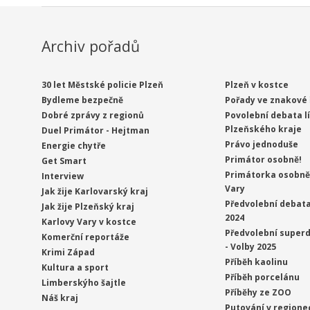
Archiv pořadů
30 let Městské policie Plzeň
Plzeň v kostce
Bydleme bezpečně
Pořady ve znakové 
Dobré zprávy z regionů
Povolební debata l
Plzeňského kraje
Duel Primátor - Hejtman
Právo jednoduše
Energie chytře
Primátor osobně!
Get Smart
Primátorka osobně 
Interview
Vary
Jak žije Karlovarský kraj
Předvolební debata
Jak žije Plzeňský kraj
2024
Karlovy Vary v kostce
Předvolební superd
Komerční reportáže
- Volby 2025
Krimi Západ
Příběh kaolinu
Kultura a sport
Příběh porcelánu
Limberskýho šajtle
Příběhy ze ZOO
Náš kraj
Putování v regione