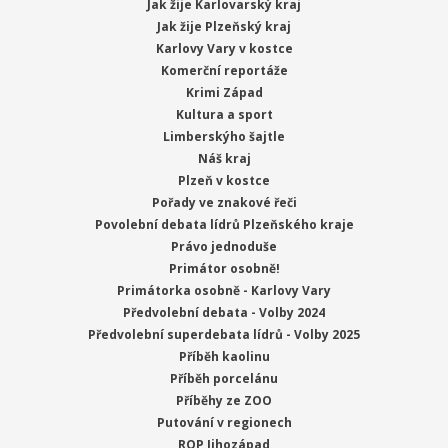
Jak žije Karlovarský kraj
Jak žije Plzeňský kraj
Karlovy Vary v kostce
Komerční reportáže
Krimi Západ
Kultura a sport
Limberskýho šajtle
Náš kraj
Plzeň v kostce
Pořady ve znakové řeči
Povolební debata lídrů Plzeňského kraje
Právo jednoduše
Primátor osobně!
Primátorka osobně - Karlovy Vary
Předvolební debata - Volby 2024
Předvolební superdebata lídrů - Volby 2025
Příběh kaolinu
Příběh porcelánu
Příběhy ze ZOO
Putování v regionech
ROP Jihozápad