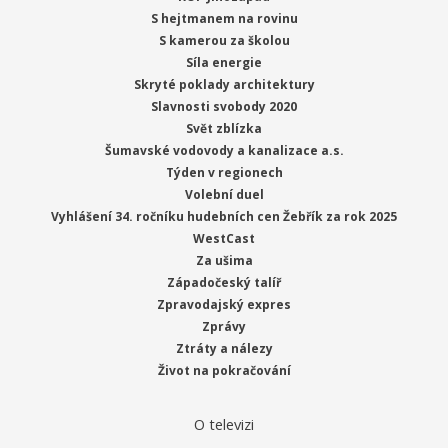
S hejtmanem na rovinu
S kamerou za školou
Síla energie
Skryté poklady architektury
Slavnosti svobody 2020
Svět zblízka
Šumavské vodovody a kanalizace a.s.
Týden v regionech
Volební duel
Vyhlášení 34. ročníku hudebních cen Žebřík za rok 2025
WestCast
Za ušima
Západočeský talíř
Zpravodajský expres
Zprávy
Ztráty a nálezy
Život na pokračování
O televizi