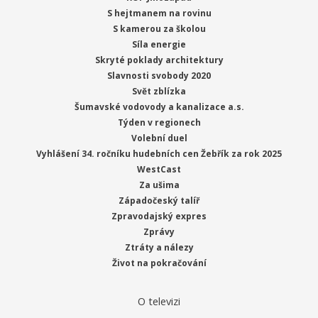
S hejtmanem na rovinu
S kamerou za školou
Síla energie
Skryté poklady architektury
Slavnosti svobody 2020
Svět zblízka
Šumavské vodovody a kanalizace a.s.
Týden v regionech
Volební duel
Vyhlášení 34. ročníku hudebních cen Žebřík za rok 2025
WestCast
Za ušima
Západočeský talíř
Zpravodajský expres
Zprávy
Ztráty a nálezy
Život na pokračování
O televizi