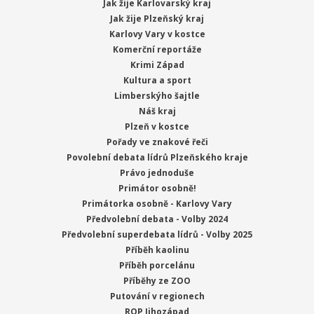
Jak žije Karlovarský kraj
Jak žije Plzeňský kraj
Karlovy Vary v kostce
Komerční reportáže
Krimi Západ
Kultura a sport
Limberskýho šajtle
Náš kraj
Plzeň v kostce
Pořady ve znakové řeči
Povolební debata lídrů Plzeňského kraje
Právo jednoduše
Primátor osobně!
Primátorka osobně - Karlovy Vary
Předvolební debata - Volby 2024
Předvolební superdebata lídrů - Volby 2025
Příběh kaolinu
Příběh porcelánu
Příběhy ze ZOO
Putování v regionech
ROP Jihozápad