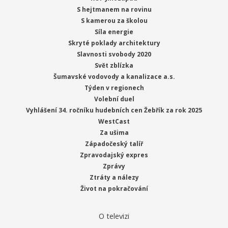
S hejtmanem na rovinu
S kamerou za školou
Síla energie
Skryté poklady architektury
Slavnosti svobody 2020
Svět zblízka
Šumavské vodovody a kanalizace a.s.
Týden v regionech
Volební duel
Vyhlášení 34. ročníku hudebních cen Žebřík za rok 2025
WestCast
Za ušima
Západočeský talíř
Zpravodajský expres
Zprávy
Ztráty a nálezy
Život na pokračování
O televizi