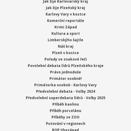
Jak žije Karlovarský kraj
Jak žije Plzeňský kraj
Karlovy Vary v kostce
Komerční reportáže
Krimi Západ
Kultura a sport
Limberskýho šajtle
Náš kraj
Plzeň v kostce
Pořady ve znakové řeči
Povolební debata lídrů Plzeňského kraje
Právo jednoduše
Primátor osobně!
Primátorka osobně - Karlovy Vary
Předvolební debata - Volby 2024
Předvolební superdebata lídrů - Volby 2025
Příběh kaolinu
Příběh porcelánu
Příběhy ze ZOO
Putování v regionech
ROP Jihozápad