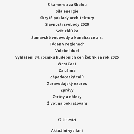
S kamerou za školou
Síla energie
Skryté poklady architektury
Slavnosti svobody 2020
Svět zblízka
Šumavské vodovody a kanalizace a.s.
Týden v regionech
Volební duel
Vyhlášení 34. ročníku hudebních cen Žebřík za rok 2025
WestCast
Za ušima
Západočeský talíř
Zpravodajský expres
Zprávy
Ztráty a nálezy
Život na pokračování
O televizi
Aktuální vysílání