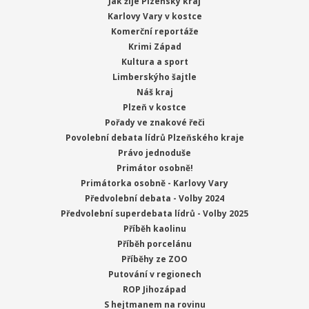
Jak žije Plzeňský kraj
Karlovy Vary v kostce
Komerční reportáže
Krimi Západ
Kultura a sport
Limberskýho šajtle
Náš kraj
Plzeň v kostce
Pořady ve znakové řeči
Povolební debata lídrů Plzeňského kraje
Právo jednoduše
Primátor osobně!
Primátorka osobně - Karlovy Vary
Předvolební debata - Volby 2024
Předvolební superdebata lídrů - Volby 2025
Příběh kaolinu
Příběh porcelánu
Příběhy ze ZOO
Putování v regionech
ROP Jihozápad
S hejtmanem na rovinu