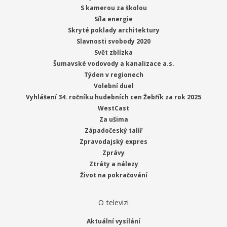
S kamerou za školou
Síla energie
Skryté poklady architektury
Slavnosti svobody 2020
Svět zblízka
Šumavské vodovody a kanalizace a.s.
Týden v regionech
Volební duel
Vyhlášení 34. ročníku hudebních cen Žebřík za rok 2025
WestCast
Za ušima
Západočeský talíř
Zpravodajský expres
Zprávy
Ztráty a nálezy
Život na pokračování
O televizi
Aktuální vysílání