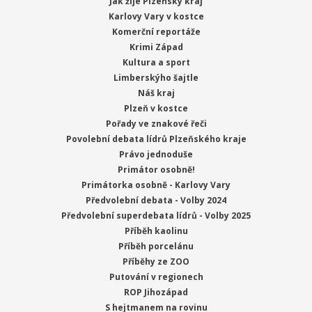
Jak žije Plzeňský kraj
Karlovy Vary v kostce
Komerční reportáže
Krimi Západ
Kultura a sport
Limberskýho šajtle
Náš kraj
Plzeň v kostce
Pořady ve znakové řeči
Povolební debata lídrů Plzeňského kraje
Právo jednoduše
Primátor osobně!
Primátorka osobně - Karlovy Vary
Předvolební debata - Volby 2024
Předvolební superdebata lídrů - Volby 2025
Příběh kaolinu
Příběh porcelánu
Příběhy ze ZOO
Putování v regionech
ROP Jihozápad
S hejtmanem na rovinu