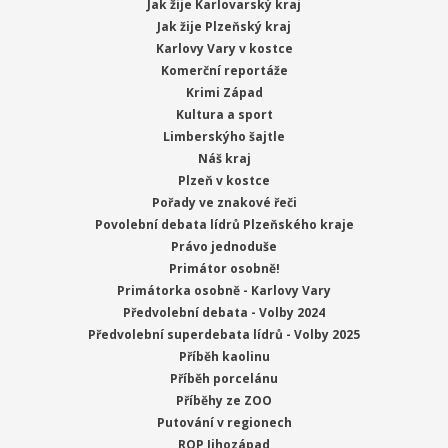
Jak žije Karlovarský kraj
Jak žije Plzeňský kraj
Karlovy Vary v kostce
Komerční reportáže
Krimi Západ
Kultura a sport
Limberskýho šajtle
Náš kraj
Plzeň v kostce
Pořady ve znakové řeči
Povolební debata lídrů Plzeňského kraje
Právo jednoduše
Primátor osobně!
Primátorka osobně - Karlovy Vary
Předvolební debata - Volby 2024
Předvolební superdebata lídrů - Volby 2025
Příběh kaolinu
Příběh porcelánu
Příběhy ze ZOO
Putování v regionech
ROP Jihozápad