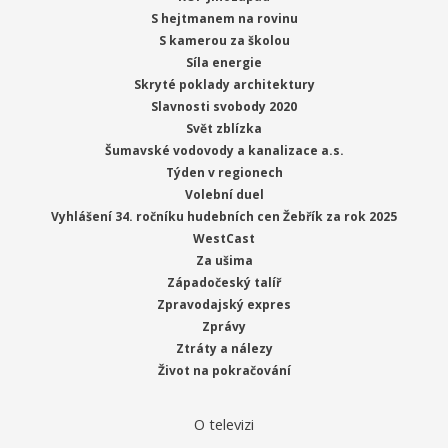
S hejtmanem na rovinu
S kamerou za školou
Síla energie
Skryté poklady architektury
Slavnosti svobody 2020
Svět zblízka
Šumavské vodovody a kanalizace a.s.
Týden v regionech
Volební duel
Vyhlášení 34. ročníku hudebních cen Žebřík za rok 2025
WestCast
Za ušima
Západočeský talíř
Zpravodajský expres
Zprávy
Ztráty a nálezy
Život na pokračování
O televizi