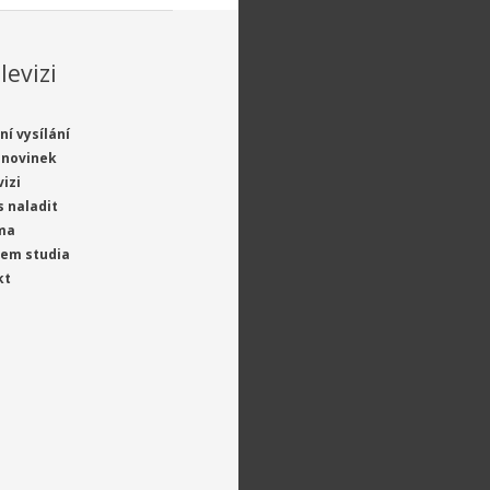
levizi
ní vysílání
 novinek
vizi
s naladit
ma
jem studia
kt