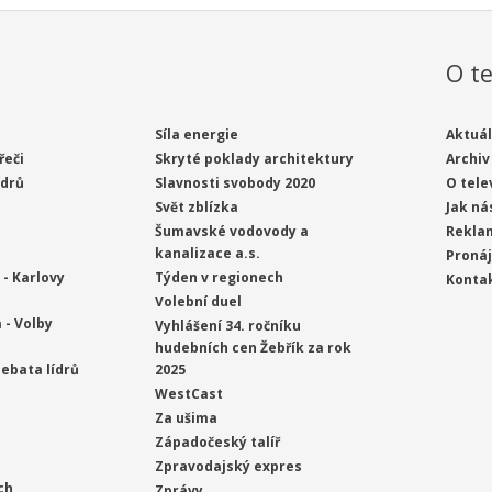
O te
Síla energie
Aktuál
řeči
Skryté poklady architektury
Archiv
ídrů
Slavnosti svobody 2020
O tele
Svět zblízka
Jak ná
Šumavské vodovody a
Rekla
kanalizace a.s.
Proná
- Karlovy
Týden v regionech
Konta
Volební duel
 - Volby
Vyhlášení 34. ročníku
hudebních cen Žebřík za rok
ebata lídrů
2025
WestCast
Za ušima
Západočeský talíř
Zpravodajský expres
ch
Zprávy