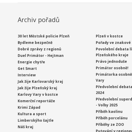
Archiv pořadů
30 let Městské policie Plzeň
Plzeň v kostce
Bydleme bezpečně
Pořady ve znakové 
Dobré zprávy z regionů
Povolební debata l
Plzeňského kraje
Duel Primátor - Hejtman
Právo jednoduše
Energie chytře
Primátor osobně!
Get Smart
Primátorka osobně 
Interview
Vary
Jak žije Karlovarský kraj
Předvolební debata
Jak žije Plzeňský kraj
2024
Karlovy Vary v kostce
Předvolební superd
Komerční reportáže
- Volby 2025
Krimi Západ
Příběh kaolinu
Kultura a sport
Příběh porcelánu
Limberskýho šajtle
Příběhy ze ZOO
Náš kraj
Putování v regione