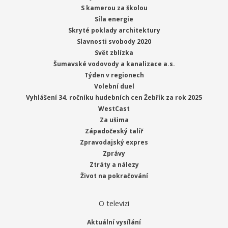
S kamerou za školou
Síla energie
Skryté poklady architektury
Slavnosti svobody 2020
Svět zblízka
Šumavské vodovody a kanalizace a.s.
Týden v regionech
Volební duel
Vyhlášení 34. ročníku hudebních cen Žebřík za rok 2025
WestCast
Za ušima
Západočeský talíř
Zpravodajský expres
Zprávy
Ztráty a nálezy
Život na pokračování
O televizi
Aktuální vysílání