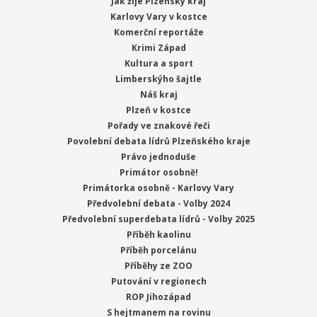
Jak žije Plzeňský kraj
Karlovy Vary v kostce
Komerční reportáže
Krimi Západ
Kultura a sport
Limberskýho šajtle
Náš kraj
Plzeň v kostce
Pořady ve znakové řeči
Povolební debata lídrů Plzeňského kraje
Právo jednoduše
Primátor osobně!
Primátorka osobně - Karlovy Vary
Předvolební debata - Volby 2024
Předvolební superdebata lídrů - Volby 2025
Příběh kaolinu
Příběh porcelánu
Příběhy ze ZOO
Putování v regionech
ROP Jihozápad
S hejtmanem na rovinu