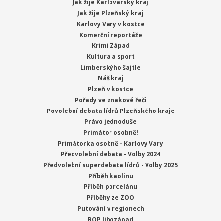
Jak žije Karlovarský kraj
Jak žije Plzeňský kraj
Karlovy Vary v kostce
Komerční reportáže
Krimi Západ
Kultura a sport
Limberskýho šajtle
Náš kraj
Plzeň v kostce
Pořady ve znakové řeči
Povolební debata lídrů Plzeňského kraje
Právo jednoduše
Primátor osobně!
Primátorka osobně - Karlovy Vary
Předvolební debata - Volby 2024
Předvolební superdebata lídrů - Volby 2025
Příběh kaolinu
Příběh porcelánu
Příběhy ze ZOO
Putování v regionech
ROP Jihozápad