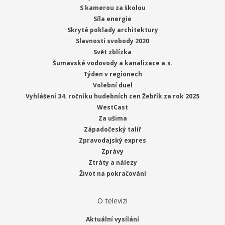
S kamerou za školou
Síla energie
Skryté poklady architektury
Slavnosti svobody 2020
Svět zblízka
Šumavské vodovody a kanalizace a.s.
Týden v regionech
Volební duel
Vyhlášení 34. ročníku hudebních cen Žebřík za rok 2025
WestCast
Za ušima
Západočeský talíř
Zpravodajský expres
Zprávy
Ztráty a nálezy
Život na pokračování
O televizi
Aktuální vysílání