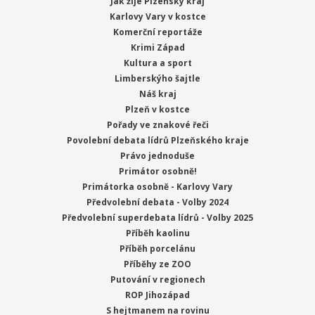
Jak žije Plzeňský kraj
Karlovy Vary v kostce
Komerční reportáže
Krimi Západ
Kultura a sport
Limberskýho šajtle
Náš kraj
Plzeň v kostce
Pořady ve znakové řeči
Povolební debata lídrů Plzeňského kraje
Právo jednoduše
Primátor osobně!
Primátorka osobně - Karlovy Vary
Předvolební debata - Volby 2024
Předvolební superdebata lídrů - Volby 2025
Příběh kaolinu
Příběh porcelánu
Příběhy ze ZOO
Putování v regionech
ROP Jihozápad
S hejtmanem na rovinu