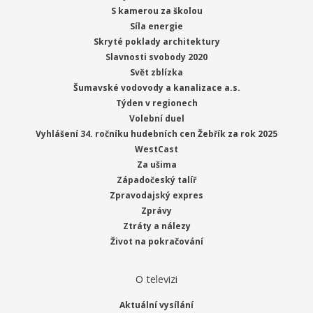
S kamerou za školou
Síla energie
Skryté poklady architektury
Slavnosti svobody 2020
Svět zblízka
Šumavské vodovody a kanalizace a.s.
Týden v regionech
Volební duel
Vyhlášení 34. ročníku hudebních cen Žebřík za rok 2025
WestCast
Za ušima
Západočeský talíř
Zpravodajský expres
Zprávy
Ztráty a nálezy
Život na pokračování
O televizi
Aktuální vysílání