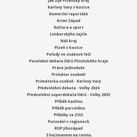
Jak žije Plzeňský kraj
Karlovy Vary v kostce
Komerční reportáže
Krimi Západ
Kultura a sport
Limberskýho šajtle
Náš kraj
Plzeň v kostce
Pořady ve znakové řeči
Povolební debata lídrů Plzeňského kraje
Právo jednoduše
Primátor osobně!
Primátorka osobně - Karlovy Vary
Předvolební debata - Volby 2024
Předvolební superdebata lídrů - Volby 2025
Příběh kaolinu
Příběh porcelánu
Příběhy ze ZOO
Putování v regionech
ROP Jihozápad
S hejtmanem na rovinu