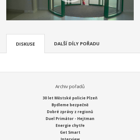
DALŠÍ DÍLY POŘADU
DISKUSE
Archiv pořadů
30 let Městské policie Plzeň
Bydleme bezpečně
Dobré zprávy z regionů
Duel Primátor - Hejtman
Energie chytře
Get Smart
Interview