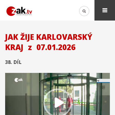
JAK ŽIJE KARLOVARSKÝ
KRAJ
z
07.01.2026
38. DÍL