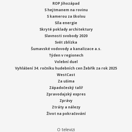
ROP Jihozápad
S hejtmanem na rovinu
S kamerou za školou
Síla energie
Skryté poklady architektury
Slavnosti svobody 2020
Svět zblízka
Šumavské vodovody a kanalizace a.s.
Týden v regionech
Volební duel
Vyhlášení 34. ročníku hudebních cen Žebřík za rok 2025
WestCast
Za ušima
Západočeský talíř
Zpravodajský expres
Zprávy
Ztráty a nálezy
Život na pokračování
O televizi