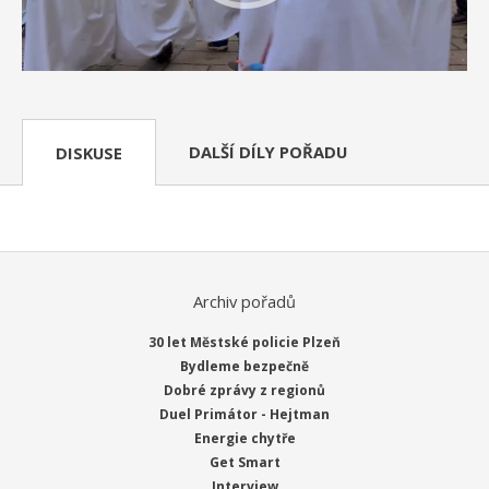
DALŠÍ DÍLY POŘADU
DISKUSE
Archiv pořadů
30 let Městské policie Plzeň
Bydleme bezpečně
Dobré zprávy z regionů
Duel Primátor - Hejtman
Energie chytře
Get Smart
Interview