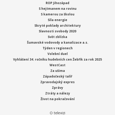
ROP Jihozápad
S hejtmanem na rovinu
S kamerou za školou
Síla energie
Skryté poklady architektury
Slavnosti svobody 2020
Svět zblízka
Šumavské vodovody a kanalizace a.s.
Týden v regionech
Volební duel
Vyhlášení 34. ročníku hudebních cen Žebřík za rok 2025
WestCast
Za ušima
Západočeský talíř
Zpravodajský expres
Zprávy
Ztráty a nálezy
Život na pokračování
O televizi