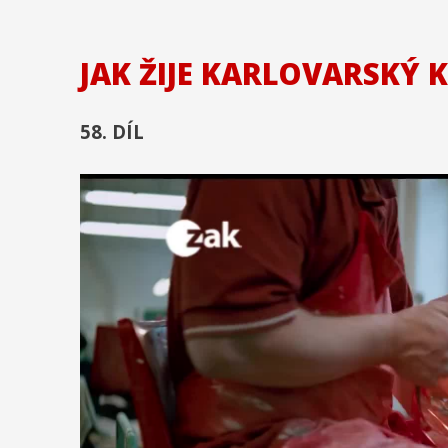
JAK ŽIJE KARLOVARSKÝ 
58. DÍL