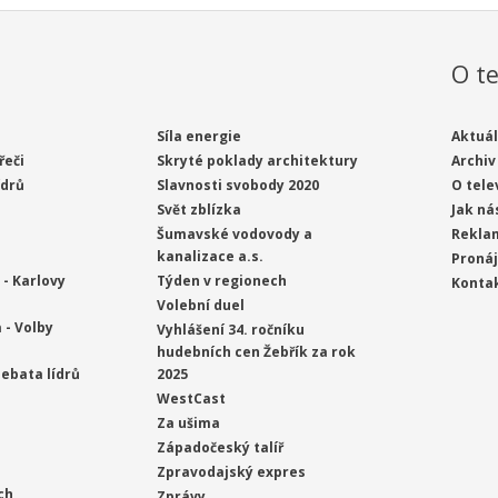
O te
Síla energie
Aktuál
řeči
Skryté poklady architektury
Archiv
ídrů
Slavnosti svobody 2020
O tele
Svět zblízka
Jak ná
Šumavské vodovody a
Rekla
kanalizace a.s.
Proná
- Karlovy
Týden v regionech
Konta
Volební duel
 - Volby
Vyhlášení 34. ročníku
hudebních cen Žebřík za rok
ebata lídrů
2025
WestCast
Za ušima
Západočeský talíř
Zpravodajský expres
ch
Zprávy