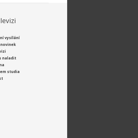
levizi
ní vysílání
 novinek
vizi
s naladit
ma
jem studia
kt