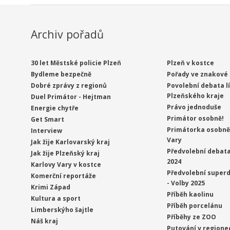
Archiv pořadů
30 let Městské policie Plzeň
Plzeň v kostce
Bydleme bezpečně
Pořady ve znakové 
Dobré zprávy z regionů
Povolební debata l
Plzeňského kraje
Duel Primátor - Hejtman
Právo jednoduše
Energie chytře
Primátor osobně!
Get Smart
Primátorka osobně 
Interview
Vary
Jak žije Karlovarský kraj
Předvolební debata
Jak žije Plzeňský kraj
2024
Karlovy Vary v kostce
Předvolební superd
Komerční reportáže
- Volby 2025
Krimi Západ
Příběh kaolinu
Kultura a sport
Příběh porcelánu
Limberskýho šajtle
Příběhy ze ZOO
Náš kraj
Putování v regione