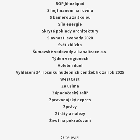
ROP Jihozápad
S hejtmanem na rovinu
S kamerou za školou
Síla energie
Skryté poklady architektury
Slavnosti svobody 2020
Svět zblízka
Šumavské vodovody a kanalizace a.s.
Týden v regionech
Volební duel
Vyhlášení 34. ročníku hudebních cen Žebřík za rok 2025
WestCast
Za ušima
Západočeský talíř
Zpravodajský expres
Zprávy
Ztráty a nálezy
Život na pokračování
O televizi