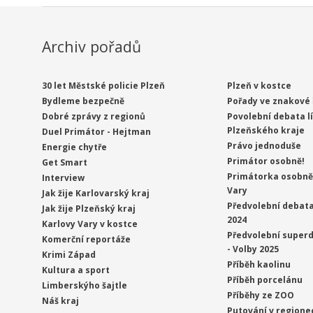
Archiv pořadů
30 let Městské policie Plzeň
Plzeň v kostce
Bydleme bezpečně
Pořady ve znakové 
Dobré zprávy z regionů
Povolební debata l
Plzeňského kraje
Duel Primátor - Hejtman
Právo jednoduše
Energie chytře
Primátor osobně!
Get Smart
Primátorka osobně 
Interview
Vary
Jak žije Karlovarský kraj
Předvolební debata
Jak žije Plzeňský kraj
2024
Karlovy Vary v kostce
Předvolební superd
Komerční reportáže
- Volby 2025
Krimi Západ
Příběh kaolinu
Kultura a sport
Příběh porcelánu
Limberskýho šajtle
Příběhy ze ZOO
Náš kraj
Putování v regione