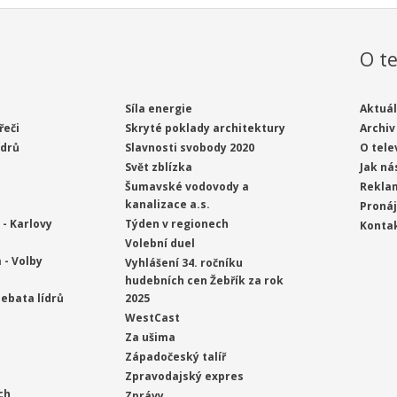
O te
Síla energie
Aktuál
řeči
Skryté poklady architektury
Archiv
ídrů
Slavnosti svobody 2020
O tele
Svět zblízka
Jak ná
Šumavské vodovody a
Rekla
kanalizace a.s.
Proná
- Karlovy
Týden v regionech
Konta
Volební duel
 - Volby
Vyhlášení 34. ročníku
hudebních cen Žebřík za rok
ebata lídrů
2025
WestCast
Za ušima
Západočeský talíř
Zpravodajský expres
ch
Zprávy