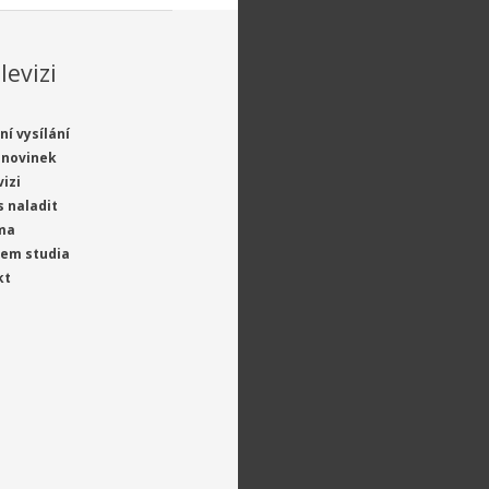
levizi
ní vysílání
 novinek
vizi
s naladit
ma
jem studia
kt