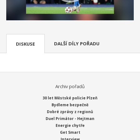
DALŠÍ DÍLY POŘADU
DISKUSE
Archiv pořadů
30 let Městské policie Plzeň
Bydleme bezpečně
Dobré zprávy z regionů
Duel Primátor - Hejtman
Energie chytře
Get Smart
Interview