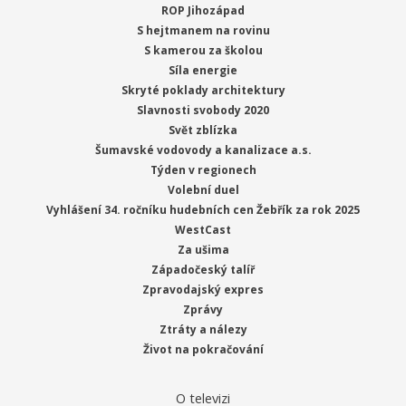
ROP Jihozápad
S hejtmanem na rovinu
S kamerou za školou
Síla energie
Skryté poklady architektury
Slavnosti svobody 2020
Svět zblízka
Šumavské vodovody a kanalizace a.s.
Týden v regionech
Volební duel
Vyhlášení 34. ročníku hudebních cen Žebřík za rok 2025
WestCast
Za ušima
Západočeský talíř
Zpravodajský expres
Zprávy
Ztráty a nálezy
Život na pokračování
O televizi