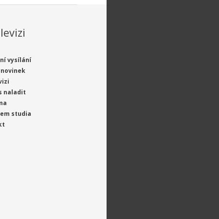
levizi
ní vysílání
 novinek
vizi
s naladit
ma
jem studia
kt