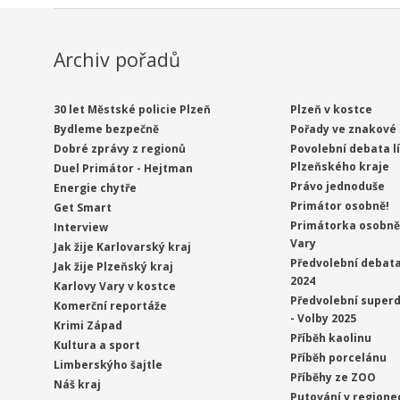
Archiv pořadů
30 let Městské policie Plzeň
Plzeň v kostce
Bydleme bezpečně
Pořady ve znakové 
Dobré zprávy z regionů
Povolební debata l
Plzeňského kraje
Duel Primátor - Hejtman
Právo jednoduše
Energie chytře
Primátor osobně!
Get Smart
Primátorka osobně 
Interview
Vary
Jak žije Karlovarský kraj
Předvolební debata
Jak žije Plzeňský kraj
2024
Karlovy Vary v kostce
Předvolební superd
Komerční reportáže
- Volby 2025
Krimi Západ
Příběh kaolinu
Kultura a sport
Příběh porcelánu
Limberskýho šajtle
Příběhy ze ZOO
Náš kraj
Putování v regione