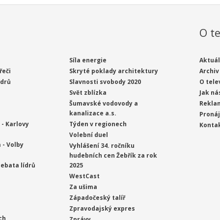
O te
Síla energie
Aktuál
řeči
Skryté poklady architektury
Archiv
ídrů
Slavnosti svobody 2020
O tele
Svět zblízka
Jak ná
Šumavské vodovody a
Rekla
kanalizace a.s.
Proná
- Karlovy
Týden v regionech
Konta
Volební duel
 - Volby
Vyhlášení 34. ročníku
hudebních cen Žebřík za rok
ebata lídrů
2025
WestCast
Za ušima
Západočeský talíř
Zpravodajský expres
ch
Zprávy