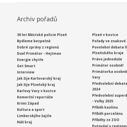
Archiv pořadů
30 let Městské policie Plzeň
Plzeň v kostce
Bydleme bezpečně
Pořady ve znakové 
Dobré zprávy z regionů
Povolební debata l
Plzeňského kraje
Duel Primátor - Hejtman
Právo jednoduše
Energie chytře
Primátor osobně!
Get Smart
Primátorka osobně 
Interview
Vary
Jak žije Karlovarský kraj
Předvolební debata
Jak žije Plzeňský kraj
2024
Karlovy Vary v kostce
Předvolební superd
Komerční reportáže
- Volby 2025
Krimi Západ
Příběh kaolinu
Kultura a sport
Příběh porcelánu
Limberskýho šajtle
Příběhy ze ZOO
Náš kraj
Putování v regione