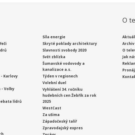
O te
Síla energie
Aktuál
řeči
Skryté poklady architektury
Archiv
ídrů
Slavnosti svobody 2020
O tele
Svět zblízka
Jak ná
Šumavské vodovody a
Rekla
kanalizace a.s.
Proná
- Karlovy
Týden v regionech
Konta
Volební duel
 - Volby
Vyhlášení 34. ročníku
hudebních cen Žebřík za rok
ebata lídrů
2025
WestCast
Za ušima
Západočeský talíř
Zpravodajský expres
ch
Zprávy