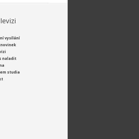
levizi
ní vysílání
 novinek
vizi
s naladit
ma
jem studia
kt