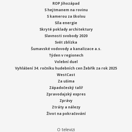
ROP Jihozápad
S hejtmanem na rovinu
S kamerou za školou
Síla energie
Skryté poklady architektury
Slavnosti svobody 2020
Svět zblízka
Šumavské vodovody a kanalizace a.s.
Týden v regionech
Volební duel
Vyhlášení 34. ročníku hudebních cen Žebřík za rok 2025
WestCast
Za ušima
Západočeský talíř
Zpravodajský expres
Zprávy
Ztráty a nálezy
Život na pokračování
O televizi