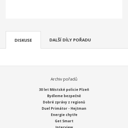
DALŠÍ DÍLY POŘADU
DISKUSE
Archiv pořadů
30 let Městské policie Plzeň
Bydleme bezpečně
Dobré zprávy z regionů
Duel Primátor - Hejtman
Energie chytře
Get Smart
Interview