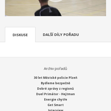
DALŠÍ DÍLY POŘADU
DISKUSE
Archiv pořadů
30 let Městské policie Plzeň
Bydleme bezpečně
Dobré zprávy z regionů
Duel Primátor - Hejtman
Energie chytře
Get Smart
Interview