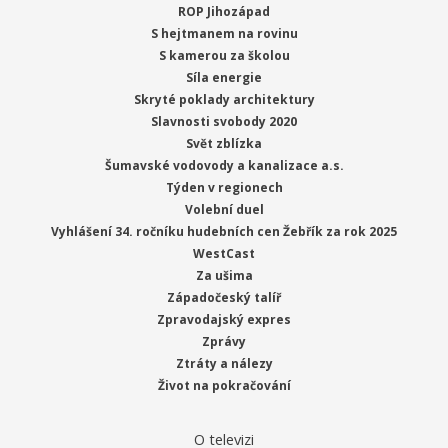
ROP Jihozápad
S hejtmanem na rovinu
S kamerou za školou
Síla energie
Skryté poklady architektury
Slavnosti svobody 2020
Svět zblízka
Šumavské vodovody a kanalizace a.s.
Týden v regionech
Volební duel
Vyhlášení 34. ročníku hudebních cen Žebřík za rok 2025
WestCast
Za ušima
Západočeský talíř
Zpravodajský expres
Zprávy
Ztráty a nálezy
Život na pokračování
O televizi