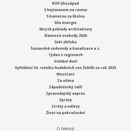
ROP Jihozápad
S hejtmanem na rovinu
S kamerou za školou
Síla energie
Skryté poklady architektury
Slavnosti svobody 2020
Svět zblízka
Šumavské vodovody a kanalizace a.s.
Týden v regionech
Volební duel
Vyhlášení 34. ročníku hudebních cen Žebřík za rok 2025
WestCast
Za ušima
Západočeský talíř
Zpravodajský expres
Zprávy
Ztráty a nálezy
Život na pokračování
O televizi