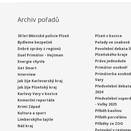
Archiv pořadů
30 let Městské policie Plzeň
Plzeň v kostce
Bydleme bezpečně
Pořady ve znakové 
Dobré zprávy z regionů
Povolební debata l
Plzeňského kraje
Duel Primátor - Hejtman
Právo jednoduše
Energie chytře
Primátor osobně!
Get Smart
Primátorka osobně 
Interview
Vary
Jak žije Karlovarský kraj
Předvolební debata
Jak žije Plzeňský kraj
2024
Karlovy Vary v kostce
Předvolební superd
Komerční reportáže
- Volby 2025
Krimi Západ
Příběh kaolinu
Kultura a sport
Příběh porcelánu
Limberskýho šajtle
Příběhy ze ZOO
Náš kraj
Putování v regione