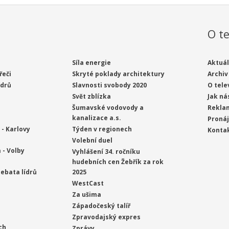
O te
Síla energie
Aktuál
řeči
Skryté poklady architektury
Archiv
ídrů
Slavnosti svobody 2020
O tele
Svět zblízka
Jak ná
Šumavské vodovody a
Rekla
kanalizace a.s.
Proná
- Karlovy
Týden v regionech
Konta
Volební duel
 - Volby
Vyhlášení 34. ročníku
hudebních cen Žebřík za rok
ebata lídrů
2025
WestCast
Za ušima
Západočeský talíř
Zpravodajský expres
ch
Zprávy