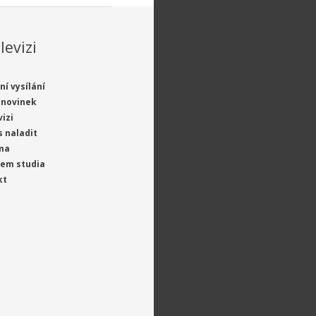
levizi
ní vysílání
 novinek
vizi
s naladit
ma
jem studia
kt