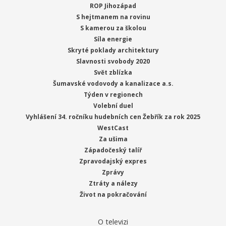
ROP Jihozápad
S hejtmanem na rovinu
S kamerou za školou
Síla energie
Skryté poklady architektury
Slavnosti svobody 2020
Svět zblízka
Šumavské vodovody a kanalizace a.s.
Týden v regionech
Volební duel
Vyhlášení 34. ročníku hudebních cen Žebřík za rok 2025
WestCast
Za ušima
Západočeský talíř
Zpravodajský expres
Zprávy
Ztráty a nálezy
Život na pokračování
O televizi