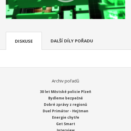
DALŠÍ DÍLY POŘADU
DISKUSE
Archiv pořadů
30 let Městské policie Plzeň
Bydleme bezpečně
Dobré zprávy z regionů
Duel Primátor - Hejtman
Energie chytře
Get Smart
Interview