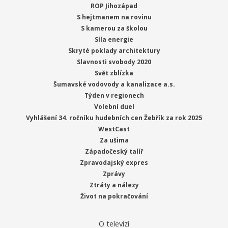
ROP Jihozápad
S hejtmanem na rovinu
S kamerou za školou
Síla energie
Skryté poklady architektury
Slavnosti svobody 2020
Svět zblízka
Šumavské vodovody a kanalizace a.s.
Týden v regionech
Volební duel
Vyhlášení 34. ročníku hudebních cen Žebřík za rok 2025
WestCast
Za ušima
Západočeský talíř
Zpravodajský expres
Zprávy
Ztráty a nálezy
Život na pokračování
O televizi