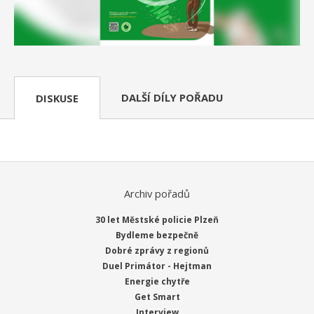
DALŠÍ DÍLY POŘADU
DISKUSE
Archiv pořadů
30 let Městské policie Plzeň
Bydleme bezpečně
Dobré zprávy z regionů
Duel Primátor - Hejtman
Energie chytře
Get Smart
Interview