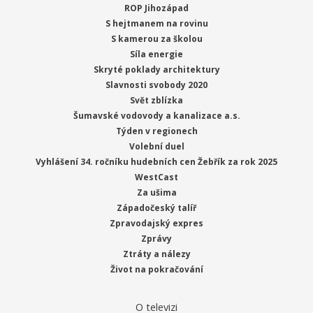
ROP Jihozápad
S hejtmanem na rovinu
S kamerou za školou
Síla energie
Skryté poklady architektury
Slavnosti svobody 2020
Svět zblízka
Šumavské vodovody a kanalizace a.s.
Týden v regionech
Volební duel
Vyhlášení 34. ročníku hudebních cen Žebřík za rok 2025
WestCast
Za ušima
Západočeský talíř
Zpravodajský expres
Zprávy
Ztráty a nálezy
Život na pokračování
O televizi