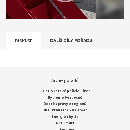
DALŠÍ DÍLY POŘADU
DISKUSE
Archiv pořadů
30 let Městské policie Plzeň
Bydleme bezpečně
Dobré zprávy z regionů
Duel Primátor - Hejtman
Energie chytře
Get Smart
Interview