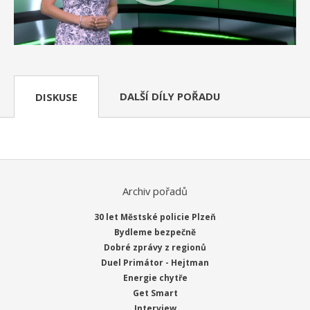
DALŠÍ DÍLY POŘADU
DISKUSE
Archiv pořadů
30 let Městské policie Plzeň
Bydleme bezpečně
Dobré zprávy z regionů
Duel Primátor - Hejtman
Energie chytře
Get Smart
Interview