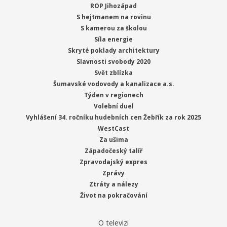
ROP Jihozápad
S hejtmanem na rovinu
S kamerou za školou
Síla energie
Skryté poklady architektury
Slavnosti svobody 2020
Svět zblízka
Šumavské vodovody a kanalizace a.s.
Týden v regionech
Volební duel
Vyhlášení 34. ročníku hudebních cen Žebřík za rok 2025
WestCast
Za ušima
Západočeský talíř
Zpravodajský expres
Zprávy
Ztráty a nálezy
Život na pokračování
O televizi