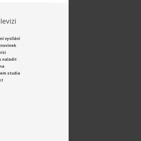
levizi
ní vysílání
 novinek
vizi
s naladit
ma
jem studia
kt