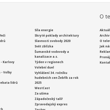
O te
Síla energie
Aktuál
řeči
Skryté poklady architektury
Archiv
ídrů
Slavnosti svobody 2020
O tele
Svět zblízka
Jak ná
Šumavské vodovody a
Rekla
kanalizace a.s.
Proná
- Karlovy
Týden v regionech
Konta
Volební duel
 - Volby
Vyhlášení 34. ročníku
hudebních cen Žebřík za rok
ebata lídrů
2025
WestCast
Za ušima
Západočeský talíř
Zpravodajský expres
ch
Zprávy