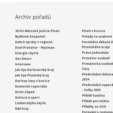
Archiv pořadů
30 let Městské policie Plzeň
Plzeň v kostce
Bydleme bezpečně
Pořady ve znakové 
Dobré zprávy z regionů
Povolební debata l
Plzeňského kraje
Duel Primátor - Hejtman
Právo jednoduše
Energie chytře
Primátor osobně!
Get Smart
Primátorka osobně 
Interview
Vary
Jak žije Karlovarský kraj
Předvolební debata
Jak žije Plzeňský kraj
2024
Karlovy Vary v kostce
Předvolební superd
Komerční reportáže
- Volby 2025
Krimi Západ
Příběh kaolinu
Kultura a sport
Příběh porcelánu
Limberskýho šajtle
Příběhy ze ZOO
Náš kraj
Putování v regione