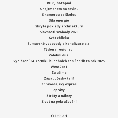
ROP Jihozápad
S hejtmanem na rovinu
S kamerou za školou
Síla energie
Skryté poklady architektury
Slavnosti svobody 2020
Svět zblízka
Šumavské vodovody a kanalizace a.s.
Týden v regionech
Volební duel
Vyhlášení 34. ročníku hudebních cen Žebřík za rok 2025
WestCast
Za ušima
Západočeský talíř
Zpravodajský expres
Zprávy
Ztráty a nálezy
Život na pokračování
O televizi