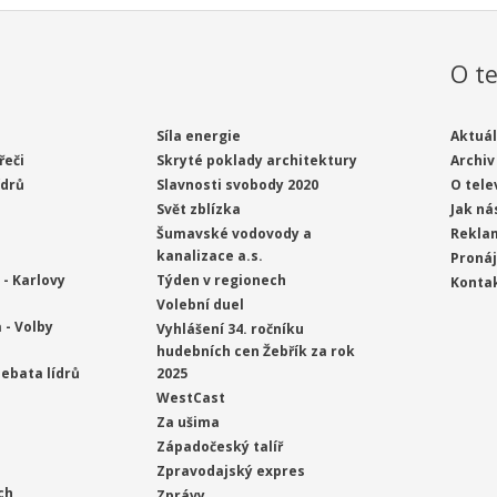
O te
Síla energie
Aktuál
řeči
Skryté poklady architektury
Archiv
ídrů
Slavnosti svobody 2020
O tele
Svět zblízka
Jak ná
Šumavské vodovody a
Rekla
kanalizace a.s.
Proná
- Karlovy
Týden v regionech
Konta
Volební duel
 - Volby
Vyhlášení 34. ročníku
hudebních cen Žebřík za rok
ebata lídrů
2025
WestCast
Za ušima
Západočeský talíř
Zpravodajský expres
ch
Zprávy