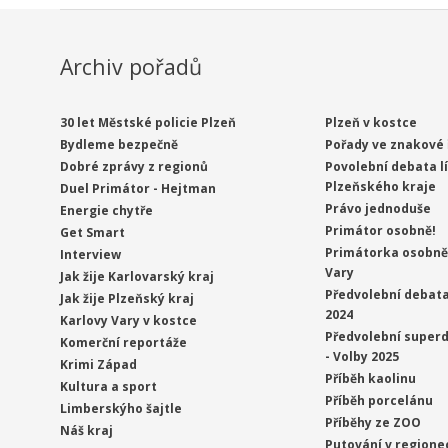
Archiv pořadů
30 let Městské policie Plzeň
Plzeň v kostce
Bydleme bezpečně
Pořady ve znakové 
Dobré zprávy z regionů
Povolební debata l
Plzeňského kraje
Duel Primátor - Hejtman
Právo jednoduše
Energie chytře
Primátor osobně!
Get Smart
Primátorka osobně 
Interview
Vary
Jak žije Karlovarský kraj
Předvolební debata
Jak žije Plzeňský kraj
2024
Karlovy Vary v kostce
Předvolební superd
Komerční reportáže
- Volby 2025
Krimi Západ
Příběh kaolinu
Kultura a sport
Příběh porcelánu
Limberskýho šajtle
Příběhy ze ZOO
Náš kraj
Putování v regione