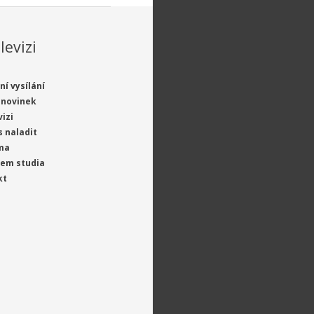
levizi
ní vysílání
 novinek
vizi
s naladit
ma
jem studia
kt