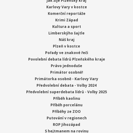
Jak žije Plzeňský kraj
Karlovy Vary v kostce
Komerční reportáže
Krimi Západ
Kultura a sport
Limberskýho šajtle
Náš kraj
Plzeň v kostce
Pořady ve znakové řeči
Povolební debata lídrů Plzeňského kraje
Právo jednoduše
Primátor osobně!
Primátorka osobně - Karlovy Vary
Předvolební debata - Volby 2024
Předvolební superdebata lídrů - Volby 2025
Příběh kaolinu
Příběh porcelánu
Příběhy ze ZOO
Putování v regionech
ROP Jihozápad
S hejtmanem na rovinu