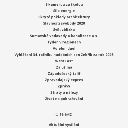
S kamerou za školou
Síla energie
Skryté poklady architektury
Slavnosti svobody 2020
Svět zblízka
Šumavské vodovody a kanalizace a.s.
Týden v regionech
Volební duel
Vyhlášení 34. ročníku hudebních cen Žebřík za rok 2025
WestCast
Za ušima
Západočeský talíř
Zpravodajský expres
Zprávy
Ztráty a nálezy
Život na pokračování
O televizi
Aktuální vysílání