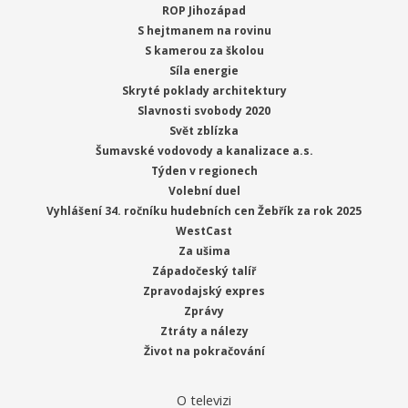
ROP Jihozápad
S hejtmanem na rovinu
S kamerou za školou
Síla energie
Skryté poklady architektury
Slavnosti svobody 2020
Svět zblízka
Šumavské vodovody a kanalizace a.s.
Týden v regionech
Volební duel
Vyhlášení 34. ročníku hudebních cen Žebřík za rok 2025
WestCast
Za ušima
Západočeský talíř
Zpravodajský expres
Zprávy
Ztráty a nálezy
Život na pokračování
O televizi