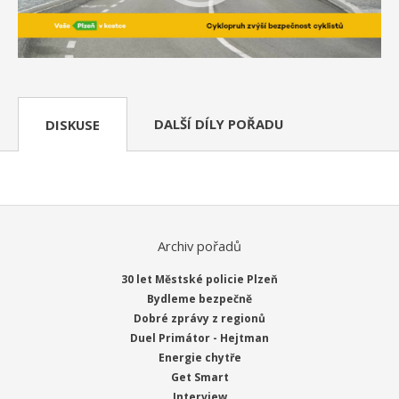
DALŠÍ DÍLY POŘADU
DISKUSE
Archiv pořadů
30 let Městské policie Plzeň
Bydleme bezpečně
Dobré zprávy z regionů
Duel Primátor - Hejtman
Energie chytře
Get Smart
Interview