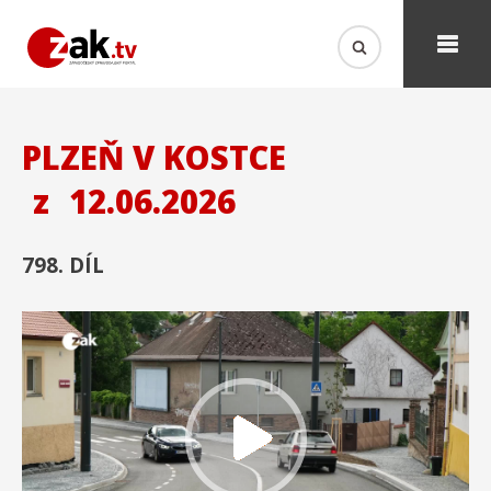
PLZEŇ V KOSTCE
z
12.06.2026
798. DÍL