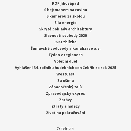
ROP Jihozápad
S hejtmanem na rovinu
S kamerou za školou
Síla energie
Skryté poklady architektury
Slavnosti svobody 2020
Svět zblízka
Šumavské vodovody a kanalizace a.s.
Týden v regionech
Volební duel
Vyhlášení 34. ročníku hudebních cen Žebřík za rok 2025
WestCast
Za ušima
Západočeský talíř
Zpravodajský expres
Zprávy
Ztráty a nálezy
Život na pokračování
O televizi