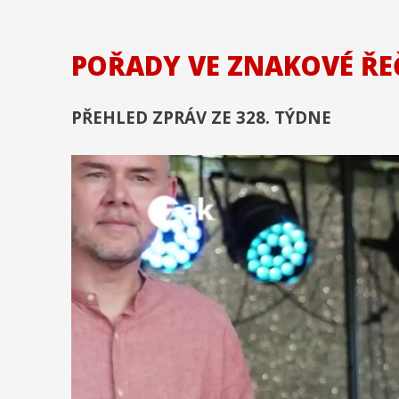
POŘADY VE ZNAKOVÉ ŘE
PŘEHLED ZPRÁV ZE 328. TÝDNE