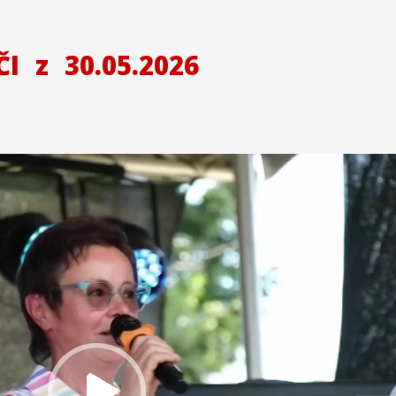
ČI
z
30.05.2026