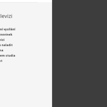
levizi
ní vysílání
 novinek
vizi
s naladit
ma
jem studia
kt