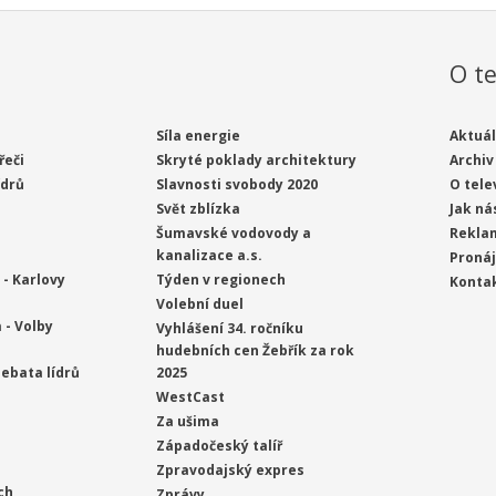
O te
Síla energie
Aktuál
řeči
Skryté poklady architektury
Archiv
ídrů
Slavnosti svobody 2020
O tele
Svět zblízka
Jak ná
Šumavské vodovody a
Rekla
kanalizace a.s.
Proná
- Karlovy
Týden v regionech
Konta
Volební duel
 - Volby
Vyhlášení 34. ročníku
hudebních cen Žebřík za rok
ebata lídrů
2025
WestCast
Za ušima
Západočeský talíř
Zpravodajský expres
ch
Zprávy