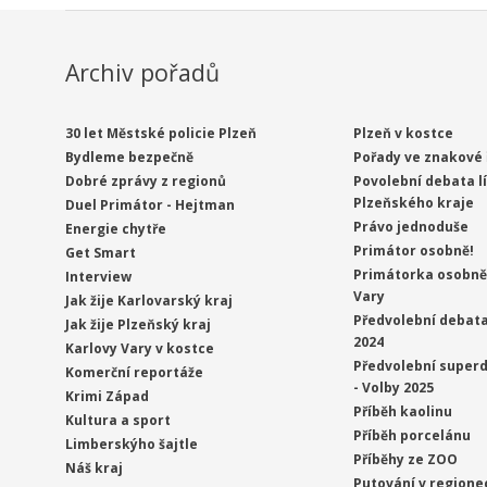
Archiv pořadů
30 let Městské policie Plzeň
Plzeň v kostce
Bydleme bezpečně
Pořady ve znakové 
Dobré zprávy z regionů
Povolební debata l
Plzeňského kraje
Duel Primátor - Hejtman
Právo jednoduše
Energie chytře
Primátor osobně!
Get Smart
Primátorka osobně 
Interview
Vary
Jak žije Karlovarský kraj
Předvolební debata
Jak žije Plzeňský kraj
2024
Karlovy Vary v kostce
Předvolební superd
Komerční reportáže
- Volby 2025
Krimi Západ
Příběh kaolinu
Kultura a sport
Příběh porcelánu
Limberskýho šajtle
Příběhy ze ZOO
Náš kraj
Putování v regione