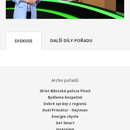
DALŠÍ DÍLY POŘADU
DISKUSE
Archiv pořadů
30 let Městské policie Plzeň
Bydleme bezpečně
Dobré zprávy z regionů
Duel Primátor - Hejtman
Energie chytře
Get Smart
Interview