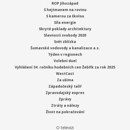
ROP Jihozápad
S hejtmanem na rovinu
S kamerou za školou
Síla energie
Skryté poklady architektury
Slavnosti svobody 2020
Svět zblízka
Šumavské vodovody a kanalizace a.s.
Týden v regionech
Volební duel
Vyhlášení 34. ročníku hudebních cen Žebřík za rok 2025
WestCast
Za ušima
Západočeský talíř
Zpravodajský expres
Zprávy
Ztráty a nálezy
Život na pokračování
O televizi