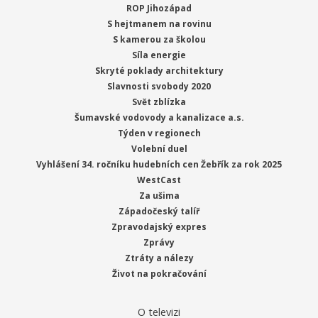
ROP Jihozápad
S hejtmanem na rovinu
S kamerou za školou
Síla energie
Skryté poklady architektury
Slavnosti svobody 2020
Svět zblízka
Šumavské vodovody a kanalizace a.s.
Týden v regionech
Volební duel
Vyhlášení 34. ročníku hudebních cen Žebřík za rok 2025
WestCast
Za ušima
Západočeský talíř
Zpravodajský expres
Zprávy
Ztráty a nálezy
Život na pokračování
O televizi