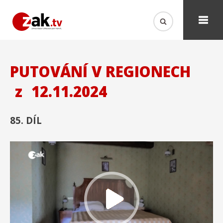
PUTOVÁNÍ V REGIONECH
z
12.11.2024
85. DÍL