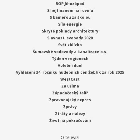
ROP Jihozápad
S hejtmanem na rovinu
S kamerou za školou
Síla energie
Skryté poklady architektury
Slavnosti svobody 2020
Svět zblízka
Šumavské vodovody a kanalizace a.s.
Týden v regionech
Volební duel
Vyhlášení 34. ročníku hudebních cen Žebřík za rok 2025
WestCast
Za ušima
Západočeský talíř
Zpravodajský expres
Zprávy
Ztráty a nálezy
Život na pokračování
O televizi