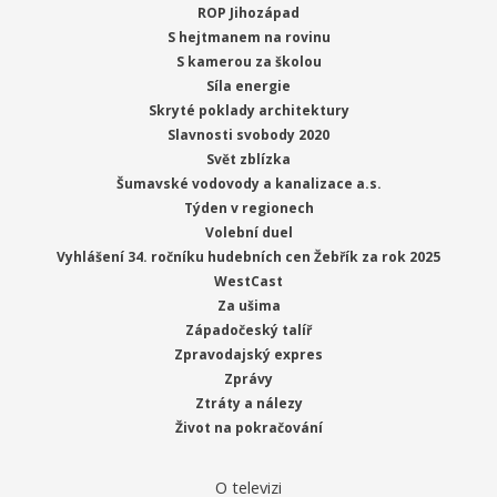
ROP Jihozápad
S hejtmanem na rovinu
S kamerou za školou
Síla energie
Skryté poklady architektury
Slavnosti svobody 2020
Svět zblízka
Šumavské vodovody a kanalizace a.s.
Týden v regionech
Volební duel
Vyhlášení 34. ročníku hudebních cen Žebřík za rok 2025
WestCast
Za ušima
Západočeský talíř
Zpravodajský expres
Zprávy
Ztráty a nálezy
Život na pokračování
O televizi