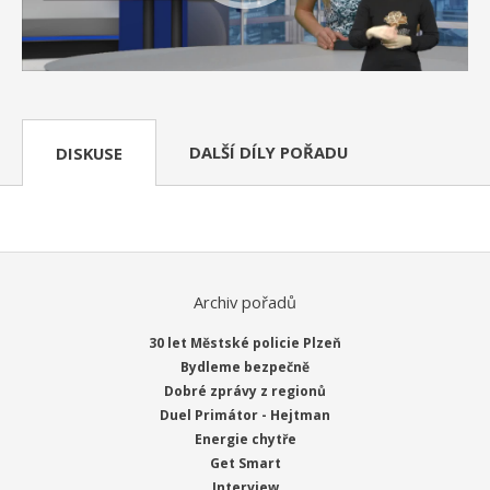
DALŠÍ DÍLY POŘADU
DISKUSE
Archiv pořadů
30 let Městské policie Plzeň
Bydleme bezpečně
Dobré zprávy z regionů
Duel Primátor - Hejtman
Energie chytře
Get Smart
Interview