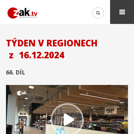
TÝDEN V REGIONECH
z
16.12.2024
66. DÍL