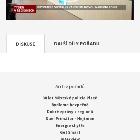
DALŠÍ DÍLY POŘADU
DISKUSE
Archiv pořadů
30 let Městské policie Plzeň
Bydleme bezpečně
Dobré zprávy z regionů
Duel Primátor - Hejtman
Energie chytře
Get Smart
Interview