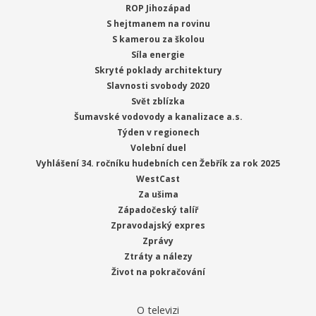
ROP Jihozápad
S hejtmanem na rovinu
S kamerou za školou
Síla energie
Skryté poklady architektury
Slavnosti svobody 2020
Svět zblízka
Šumavské vodovody a kanalizace a.s.
Týden v regionech
Volební duel
Vyhlášení 34. ročníku hudebních cen Žebřík za rok 2025
WestCast
Za ušima
Západočeský talíř
Zpravodajský expres
Zprávy
Ztráty a nálezy
Život na pokračování
O televizi