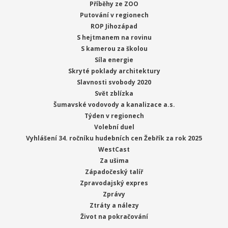
Příběhy ze ZOO
Putování v regionech
ROP Jihozápad
S hejtmanem na rovinu
S kamerou za školou
Síla energie
Skryté poklady architektury
Slavnosti svobody 2020
Svět zblízka
Šumavské vodovody a kanalizace a.s.
Týden v regionech
Volební duel
Vyhlášení 34. ročníku hudebních cen Žebřík za rok 2025
WestCast
Za ušima
Západočeský talíř
Zpravodajský expres
Zprávy
Ztráty a nálezy
Život na pokračování