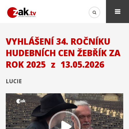
VYHLÁŠENÍ 34. ROČNÍKU
HUDEBNÍCH CEN ŽEBŘÍK ZA
ROK 2025
z
13.05.2026
LUCIE