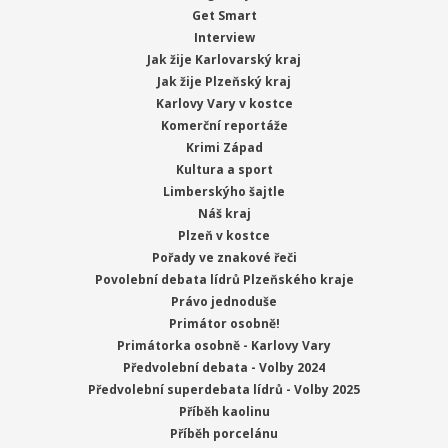
Get Smart
Interview
Jak žije Karlovarský kraj
Jak žije Plzeňský kraj
Karlovy Vary v kostce
Komerční reportáže
Krimi Západ
Kultura a sport
Limberskýho šajtle
Náš kraj
Plzeň v kostce
Pořady ve znakové řeči
Povolební debata lídrů Plzeňského kraje
Právo jednoduše
Primátor osobně!
Primátorka osobně - Karlovy Vary
Předvolební debata - Volby 2024
Předvolební superdebata lídrů - Volby 2025
Příběh kaolinu
Příběh porcelánu