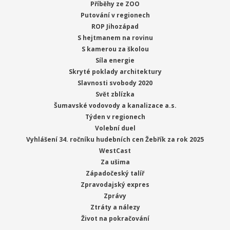
Příběhy ze ZOO
Putování v regionech
ROP Jihozápad
S hejtmanem na rovinu
S kamerou za školou
Síla energie
Skryté poklady architektury
Slavnosti svobody 2020
Svět zblízka
Šumavské vodovody a kanalizace a.s.
Týden v regionech
Volební duel
Vyhlášení 34. ročníku hudebních cen Žebřík za rok 2025
WestCast
Za ušima
Západočeský talíř
Zpravodajský expres
Zprávy
Ztráty a nálezy
Život na pokračování