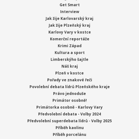
Get Smart
Interview
Jak žije Karlovarský kraj
Jak žije Plzeňský kraj
Karlovy Vary v kostce
Komerční reportáže
Krimi Západ
Kultura a sport
Limberskýho šajtle
Náš kraj
Plzeň v kostce
Pořady ve znakové řeči
Povolební debata lídrů Plzeňského kraje
Právo jednoduše
Primátor osobně!
Primátorka osobně - Karlovy Vary
Předvolební debata - Volby 2024
Předvolební superdebata lídrů - Volby 2025
Příběh kaolinu
Příběh porcelánu